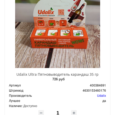
Udalix Ultra Пятновыводитель карандаш 35 гр
726 руб
Артикул
400384691
Штрихкод
4630153460176
Производитель
Udalix
Лучшее
да
Наличие:
Доступно