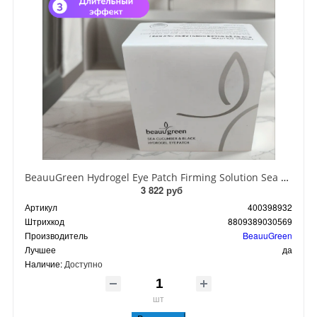
BeauuGreen Hydrogel Eye Patch Firming Solution Sea Cocumber & Black Гидрогелевые патчи для кожи вокруг глаз с экстрактом черного морского огурца 60 шт 90 гр
3 822 руб
Артикул
400398932
Штрихкод
8809389030569
Производитель
BeauuGreen
Лучшее
да
Наличие:
Доступно
шт