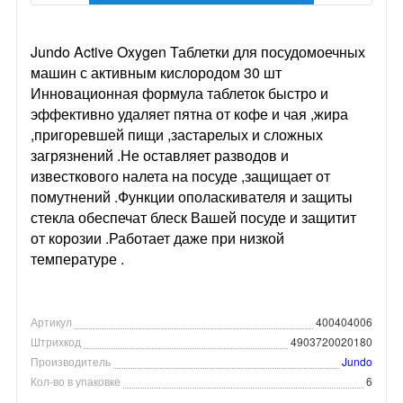
Jundo Active Oxygen Таблетки для посудомоечных
машин с активным кислородом 30 шт
Инновационная формула таблеток быстро и
эффективно удаляет пятна от кофе и чая ,жира
,пригоревшей пищи ,застарелых и сложных
загрязнений .Не оставляет разводов и
известкового налета на посуде ,защищает от
помутнений .Функции ополаскивателя и защиты
стекла обеспечат блеск Вашей посуде и защитит
от корозии .Работает даже при низкой
температуре .
Артикул
400404006
Штрихкод
4903720020180
Производитель
Jundo
Кол-во в упаковке
6