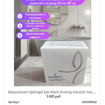
BeauuGreen Hydrogel Eye Patch Firming Solution Sea Cocumber & Black Гидрогелевые патчи для кожи вокруг глаз с экстрактом черного морского огурца 60 шт 90 гр
3 822 руб
Артикул
400398932