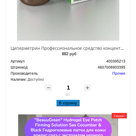
Циперметрин Профессиональное средство концентрат эмульсии 25% для уничтожения тараканов, мух,комаров, блох, клопов, муравьев, ос 50 мл
882 руб
Артикул
400395213
Штрихкод
4607006903395
Производитель
Прочие
Наличие:
Доступно
шт
В корзину
Скидка!