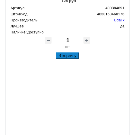
726 руб
Артикул
400384691
Штрихкод
4630153460176
Производитель
Udalix
Лучшее
да
Наличие:
Доступно
шт
В корзину