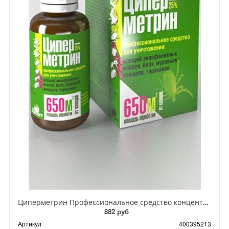
Циперметрин Профессиональное средство концентрат эмульсии 25% для уничтожения тараканов, мух,комаров, блох, клопов, муравьев, ос 50 мл
882 руб
Артикул
400395213