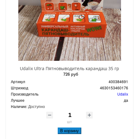
Udalix Ultra Пятновыводитель карандаш 35 гр
726 руб
Артикул
400384691
Штрихкод
4630153460176
Производитель
Udalix
Лучшее
да
Наличие:
Доступно
шт
В корзину