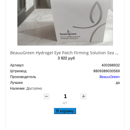
BeauuGreen Hydrogel Eye Patch Firming Solution Sea Cocumber & Black Гидрогелевые патчи для кожи вокруг глаз с экстрактом черного морского огурца 60 шт 90 гр
3 822 руб
Артикул
400398932
Штрихкод
8809389030569
Производитель
BeauuGreen
Лучшее
да
Наличие:
Доступно
шт
В корзину