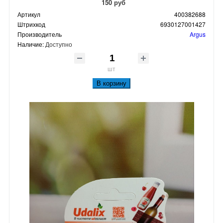
150 руб
Артикул
400382688
Штрихкод
6930127001427
Производитель
Argus
Наличие:
Доступно
шт
В корзину