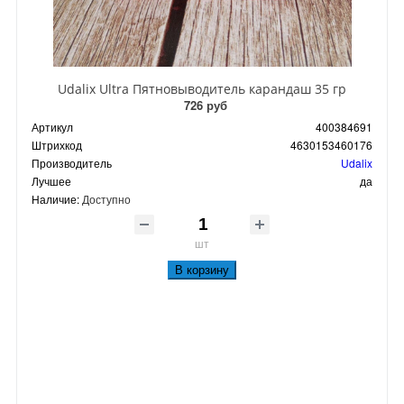
Udalix Ultra Пятновыводитель карандаш 35 гр
726 руб
Артикул
400384691
Штрихкод
4630153460176
Производитель
Udalix
Лучшее
да
Наличие:
Доступно
шт
В корзину