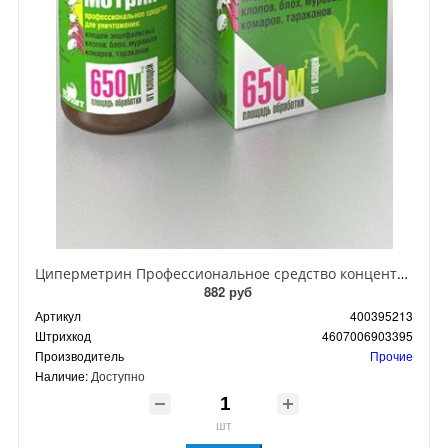
Циперметрин Профессиональное средство концентрат эмульсии 25% для уничтожения тараканов, мух,комаров, блох, клопов, муравьев, ос 50 мл
882 руб
Артикул
400395213
Штрихкод
4607006903395
Производитель
Прочие
Наличие:
Доступно
шт