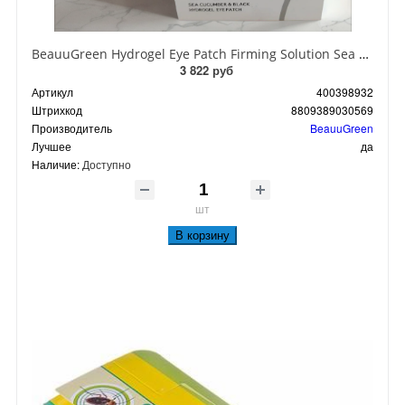
BeauuGreen Hydrogel Eye Patch Firming Solution Sea Cocumber & Black Гидрогелевые патчи для кожи вокруг глаз с экстрактом черного морского огурца 60 шт 90 гр
3 822 руб
Артикул
400398932
Штрихкод
8809389030569
Производитель
BeauuGreen
Лучшее
да
Наличие:
Доступно
шт
В корзину