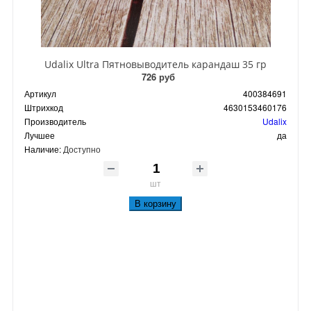
Udalix Ultra Пятновыводитель карандаш 35 гр
726 руб
Артикул
400384691
Штрихкод
4630153460176
Производитель
Udalix
Лучшее
да
Наличие:
Доступно
шт
В корзину