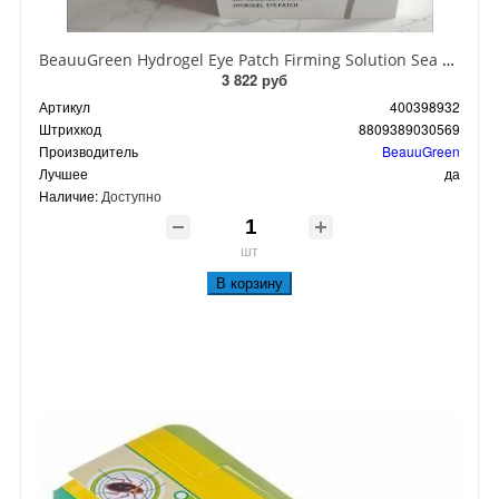
BeauuGreen Hydrogel Eye Patch Firming Solution Sea Cocumber & Black Гидрогелевые патчи для кожи вокруг глаз с экстрактом черного морского огурца 60 шт 90 гр
3 822 руб
Артикул
400398932
Штрихкод
8809389030569
Производитель
BeauuGreen
Лучшее
да
Наличие:
Доступно
шт
В корзину