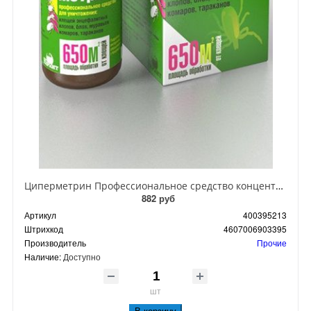
Циперметрин Профессиональное средство концентрат эмульсии 25% для уничтожения тараканов, мух,комаров, блох, клопов, муравьев, ос 50 мл
882 руб
Артикул
400395213
Штрихкод
4607006903395
Производитель
Прочие
Наличие:
Доступно
шт