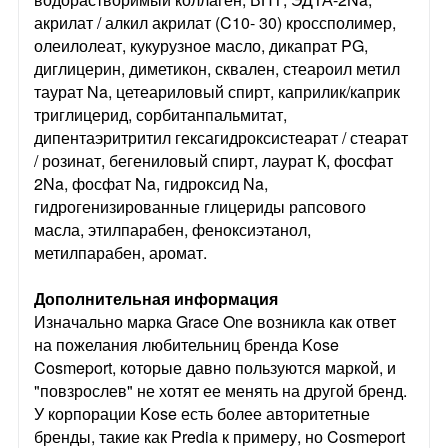
акрилат / алкил акрилат (C10- 30) кроссполимер,
олеилолеат, кукурузное масло, дикапрат PG,
диглицерин, диметикон, сквален, стеароил метил
таурат Na, цетеариловый спирт, каприлик/каприк
триглицерид, сорбитанпальмитат,
дипентаэритритил гексагидроксистеарат / стеарат
/ розинат, бегениловый спирт, лаурат К, фосфат
2Na, фосфат Na, гидроксид Na,
гидрогенизированные глицериды рапсового
масла, этилпарабен, феноксиэтанол,
метилпарабен, аромат.
Дополнительная информация
Изначально марка Grace One возникла как ответ
на пожелания любительниц бренда Kose
Cosmeport, которые давно пользуются маркой, и
"повзрослев" не хотят ее менять на другой бренд.
У корпорации Kose есть более авторитетные
бренды, такие как Predia к примеру, но Cosmeport