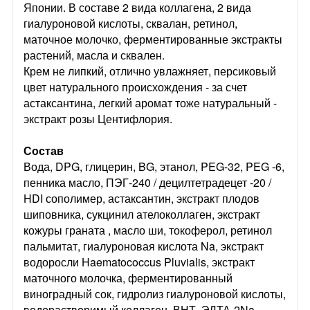
Японии. В составе 2 вида коллагена, 2 вида
гиалуроновой кислоты, сквалан, ретинол,
маточное молочко, ферментированные экстракты
растений, масла и сквален.
Крем не липкий, отлично увлажняет, персиковый
цвет натурального происхождения - за счет
астаксантина, легкий аромат тоже натуральный -
экстракт розы Центифлория.
Состав
Вода, DPG, глицерин, BG, этанол, PEG-32, PEG -6,
пенника масло, ПЭГ-240 / децилтетрадецет -20 /
HDI сополимер, астаксантин, экстракт плодов
шиповника, сукцинил ателоколлаген, экстракт
кожуры граната , масло ши, токоферол, ретинол
пальмитат, гиалуроновая кислота Na, экстракт
водоросли Haematococcus Pluvialis, экстракт
маточного молочка, ферментированный
виноградный сок, гидролиз гиалуроновой кислоты,
водорастворимый коллаген, ВНТ, ЭДТА-2Na,