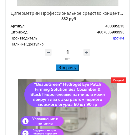
Циперметрин Профессиональное средство концентрат эмульсии 25% для уничтожения тараканов, мух,комаров, блох, клопов, муравьев, ос 50 мл
882 руб
Артикул
400395213
Штрихкод
4607006903395
Производитель
Прочие
Наличие:
Доступно
шт
В корзину
Скидка!