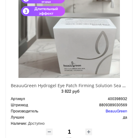
BeauuGreen Hydrogel Eye Patch Firming Solution Sea Cocumber & Black Гидрогелевые патчи для кожи вокруг глаз с экстрактом черного морского огурца 60 шт 90 гр
3 822 руб
Артикул
400398932
Штрихкод
8809389030569
Производитель
BeauuGreen
Лучшее
да
Наличие:
Доступно