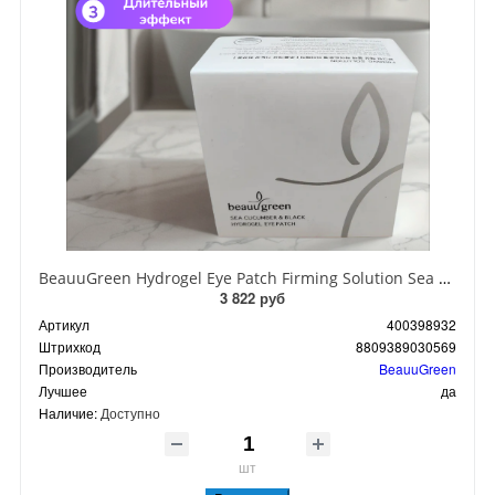
BeauuGreen Hydrogel Eye Patch Firming Solution Sea Cocumber & Black Гидрогелевые патчи для кожи вокруг глаз с экстрактом черного морского огурца 60 шт 90 гр
3 822 руб
Артикул
400398932
Штрихкод
8809389030569
Производитель
BeauuGreen
Лучшее
да
Наличие:
Доступно
шт