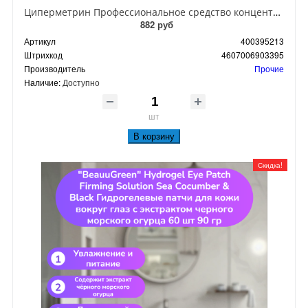
Циперметрин Профессиональное средство концентрат эмульсии 25% для уничтожения тараканов, мух,комаров, блох, клопов, муравьев, ос 50 мл
882 руб
Артикул
400395213
Штрихкод
4607006903395
Производитель
Прочие
Наличие:
Доступно
шт
В корзину
Скидка!