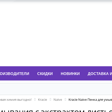
ОИЗВОДИТЕЛИ
СКИДКИ
НОВИНКИ
ДОСТАВКА 
овая химия выгодно!
Kracie
Naive
Kracie Naive Пенка для умы
умывания с экстрактом листь