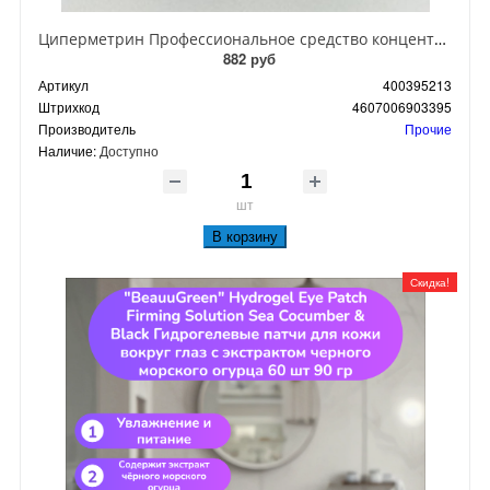
Циперметрин Профессиональное средство концентрат эмульсии 25% для уничтожения тараканов, мух,комаров, блох, клопов, муравьев, ос 50 мл
882 руб
Артикул
400395213
Штрихкод
4607006903395
Производитель
Прочие
Наличие:
Доступно
шт
В корзину
Скидка!