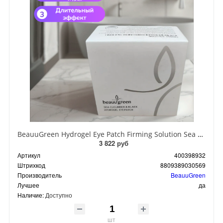
BeauuGreen Hydrogel Eye Patch Firming Solution Sea Cocumber & Black Гидрогелевые патчи для кожи вокруг глаз с экстрактом черного морского огурца 60 шт 90 гр
3 822 руб
Артикул
400398932
Штрихкод
8809389030569
Производитель
BeauuGreen
Лучшее
да
Наличие:
Доступно
шт