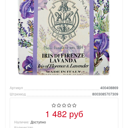
Артикул
400408869
Штрихкод
8003085707309
1 482 руб
Наличие:
Доступно
Количество