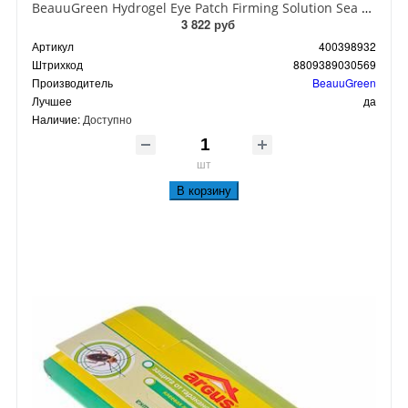
BeauuGreen Hydrogel Eye Patch Firming Solution Sea Cocumber & Black Гидрогелевые патчи для кожи вокруг глаз с экстрактом черного морского огурца 60 шт 90 гр
3 822 руб
Артикул
400398932
Штрихкод
8809389030569
Производитель
BeauuGreen
Лучшее
да
Наличие:
Доступно
шт
В корзину