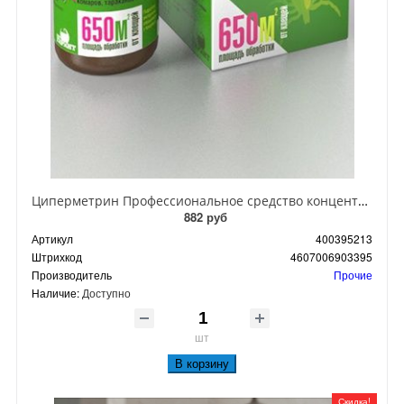
Циперметрин Профессиональное средство концентрат эмульсии 25% для уничтожения тараканов, мух,комаров, блох, клопов, муравьев, ос 50 мл
882 руб
Артикул
400395213
Штрихкод
4607006903395
Производитель
Прочие
Наличие:
Доступно
шт
В корзину
Скидка!