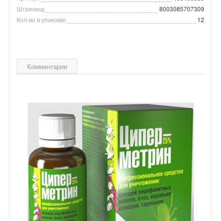
Штрихкод
8003085707309
Кол-во в упаковке
12
Комментарии