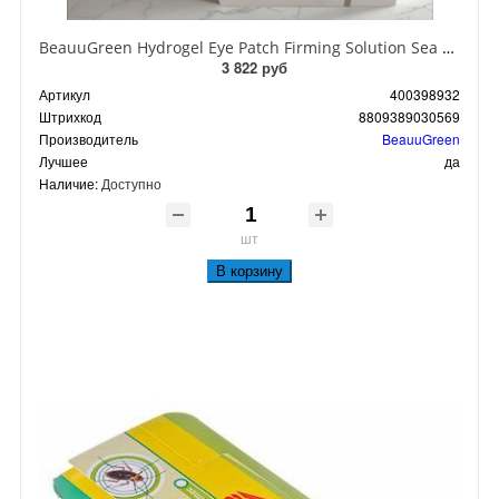
BeauuGreen Hydrogel Eye Patch Firming Solution Sea Cocumber & Black Гидрогелевые патчи для кожи вокруг глаз с экстрактом черного морского огурца 60 шт 90 гр
3 822 руб
Артикул
400398932
Штрихкод
8809389030569
Производитель
BeauuGreen
Лучшее
да
Наличие:
Доступно
шт
В корзину