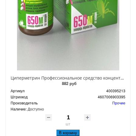
Циперметрин Профессиональное средство концентрат эмульсии 25% для уничтожения тараканов, мух,комаров, блох, клопов, муравьев, ос 50 мл
882 руб
Артикул
400395213
Штрихкод
4607006903395
Производитель
Прочие
Наличие:
Доступно
шт
В корзину