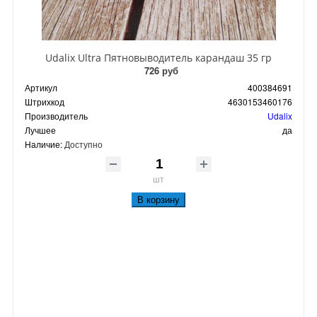
Udalix Ultra Пятновыводитель карандаш 35 гр
726 руб
Артикул
400384691
Штрихкод
4630153460176
Производитель
Udalix
Лучшее
да
Наличие:
Доступно
шт
В корзину