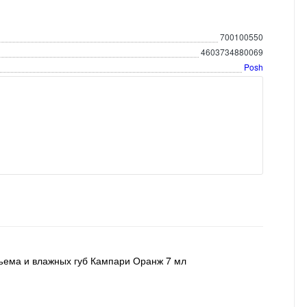
700100550
4603734880069
Posh
бъема и влажных губ Кампари Оранж 7 мл