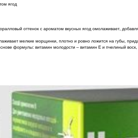
том ягод
оралловый оттенок с ароматом вкусных ягод омолаживает, добавляе
глаживает мелкие морщинки, плотно и ровно ложится на губы, при
 основе формулы: витамин молодости – витамин Е и пчелиный во