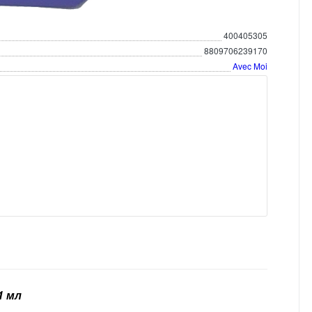
400405305
8809706239170
Avec Moi
1 мл