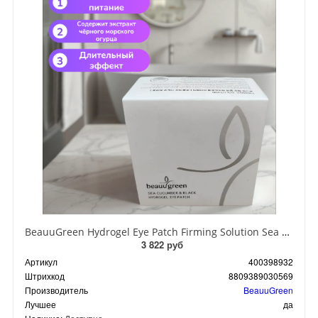
BeauuGreen Hydrogel Eye Patch Firming Solution Sea Cocumber & Black Гидрогелевые патчи для кожи вокруг глаз с экстрактом черного морского огурца 60 шт 90 гр
3 822 руб
Артикул
400398932
Штрихкод
8809389030569
Производитель
BeauuGreen
Лучшее
да