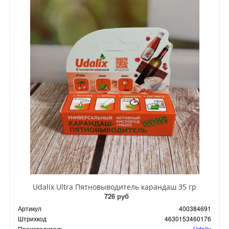
Udalix Ultra Пятновыводитель карандаш 35 гр
726 руб
Артикул
400384691
Штрихкод
4630153460176
Производитель
Udalix