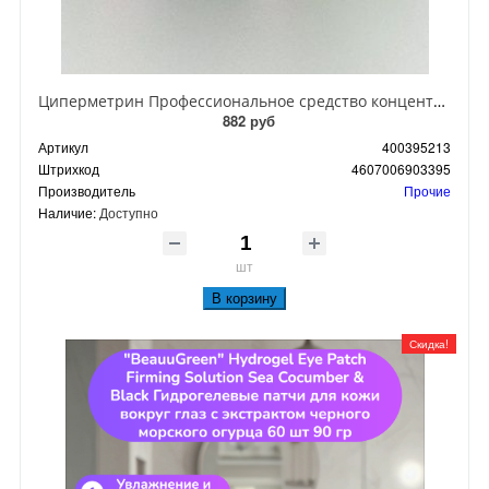
Циперметрин Профессиональное средство концентрат эмульсии 25% для уничтожения тараканов, мух,комаров, блох, клопов, муравьев, ос 50 мл
882 руб
Артикул
400395213
Штрихкод
4607006903395
Производитель
Прочие
Наличие:
Доступно
шт
В корзину
Скидка!