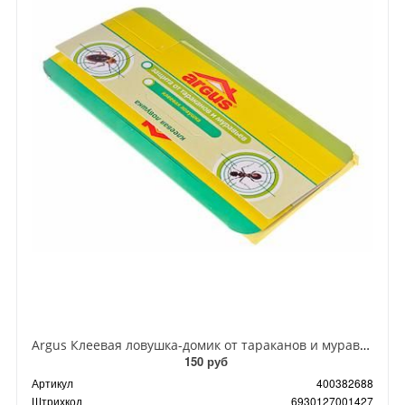
Argus Клеевая ловушка-домик от тараканов и муравьев
150 руб
Артикул
400382688
Штрихкод
6930127001427