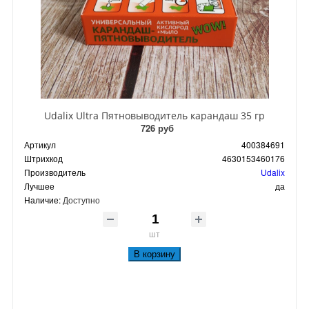
Udalix Ultra Пятновыводитель карандаш 35 гр
726 руб
Артикул
400384691
Штрихкод
4630153460176
Производитель
Udalix
Лучшее
да
Наличие:
Доступно
шт
В корзину