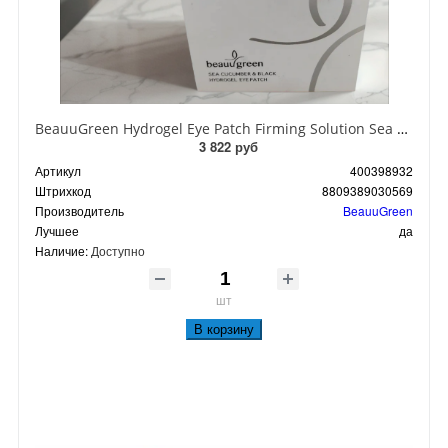
BeauuGreen Hydrogel Eye Patch Firming Solution Sea Cocumber & Black Гидрогелевые патчи для кожи вокруг глаз с экстрактом черного морского огурца 60 шт 90 гр
3 822 руб
Артикул
400398932
Штрихкод
8809389030569
Производитель
BeauuGreen
Лучшее
да
Наличие:
Доступно
шт
В корзину