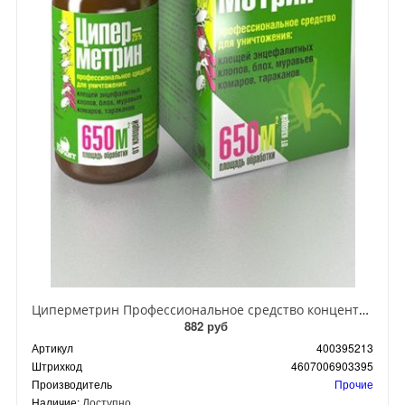
Циперметрин Профессиональное средство концентрат эмульсии 25% для уничтожения тараканов, мух,комаров, блох, клопов, муравьев, ос 50 мл
882 руб
Артикул
400395213
Штрихкод
4607006903395
Производитель
Прочие
Наличие:
Доступно