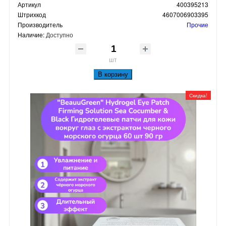
Артикул
400395213
Штрихкод
4607006903395
Производитель
Прочие
Наличие:
Доступно
шт
В корзину
Скидка!