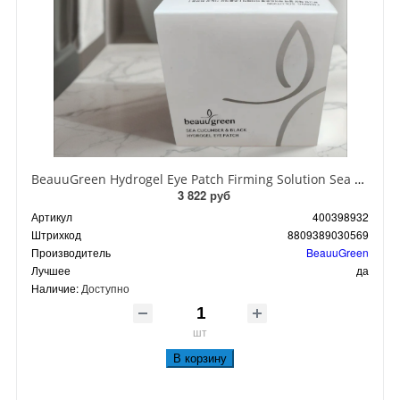
BeauuGreen Hydrogel Eye Patch Firming Solution Sea Cocumber & Black Гидрогелевые патчи для кожи вокруг глаз с экстрактом черного морского огурца 60 шт 90 гр
3 822 руб
Артикул
400398932
Штрихкод
8809389030569
Производитель
BeauuGreen
Лучшее
да
Наличие:
Доступно
шт
В корзину