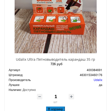
Udalix Ultra Пятновыводитель карандаш 35 гр
726 руб
Артикул
400384691
Штрихкод
4630153460176
Производитель
Udalix
Лучшее
да
Наличие:
Доступно
шт
В корзину