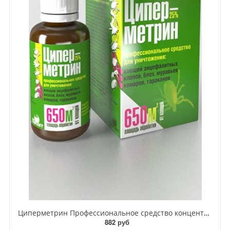
Циперметрин Профессиональное средство концентрат эмульсии 25% для уничтожения тараканов, мух,комаров, блох, клопов, муравьев, ос 50 мл
882 руб