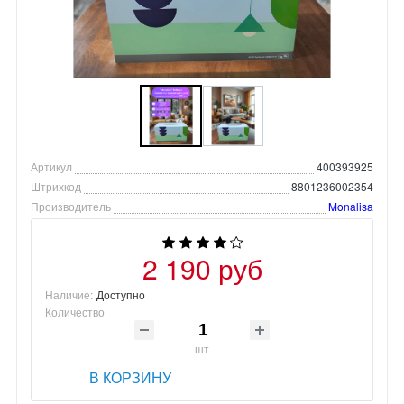
Артикул
400393925
Штрихкод
8801236002354
Производитель
Monalisa
2 190 руб
Наличие:
Доступно
Количество
шт
В КОРЗИНУ