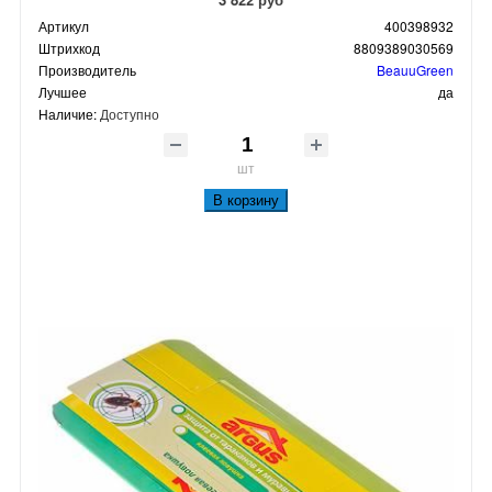
Артикул
400398932
Штрихкод
8809389030569
Производитель
BeauuGreen
Лучшее
да
Наличие:
Доступно
шт
В корзину