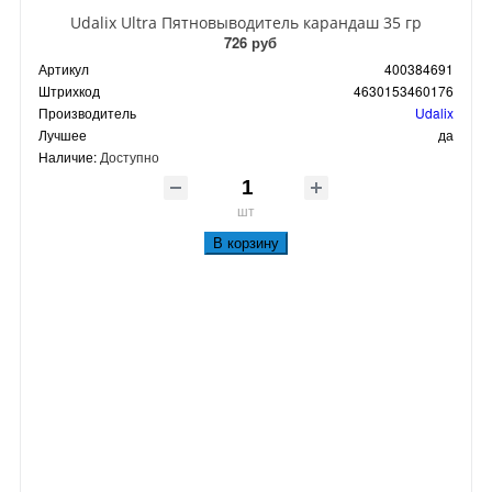
Udalix Ultra Пятновыводитель карандаш 35 гр
726 руб
Артикул
400384691
Штрихкод
4630153460176
Производитель
Udalix
Лучшее
да
Наличие:
Доступно
шт
В корзину