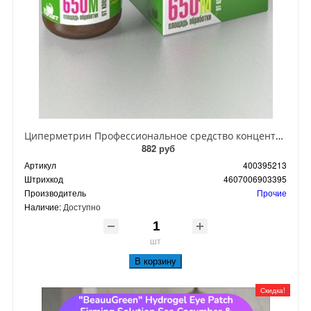
Циперметрин Профессиональное средство концентрат эмульсии 25% для уничтожения тараканов, мух,комаров, блох, клопов, муравьев, ос 50 мл
882 руб
Артикул
400395213
Штрихкод
4607006903395
Производитель
Прочие
Наличие:
Доступно
шт
В корзину
Скидка!