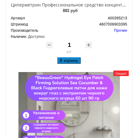
Циперметрин Профессиональное средство концентрат эмульсии 25% для уничтожения тараканов, мух,комаров, блох, клопов, муравьев, ос 50 мл
882 руб
Артикул
400395213
Штрихкод
4607006903395
Производитель
Прочие
Наличие:
Доступно
шт
В корзину
Скидка!