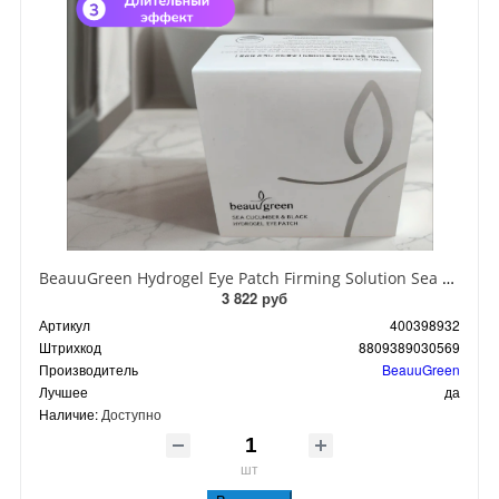
BeauuGreen Hydrogel Eye Patch Firming Solution Sea Cocumber & Black Гидрогелевые патчи для кожи вокруг глаз с экстрактом черного морского огурца 60 шт 90 гр
3 822 руб
Артикул
400398932
Штрихкод
8809389030569
Производитель
BeauuGreen
Лучшее
да
Наличие:
Доступно
шт