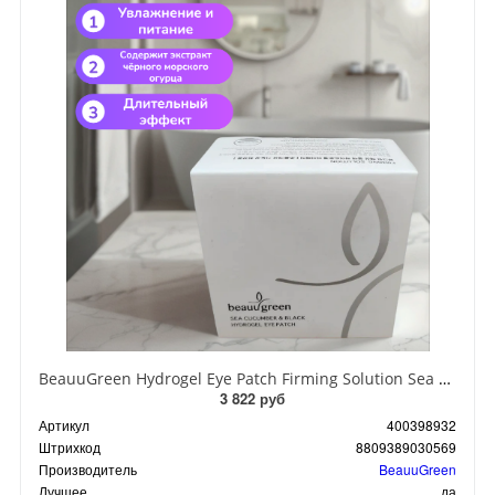
BeauuGreen Hydrogel Eye Patch Firming Solution Sea Cocumber & Black Гидрогелевые патчи для кожи вокруг глаз с экстрактом черного морского огурца 60 шт 90 гр
3 822 руб
Артикул
400398932
Штрихкод
8809389030569
Производитель
BeauuGreen
Лучшее
да