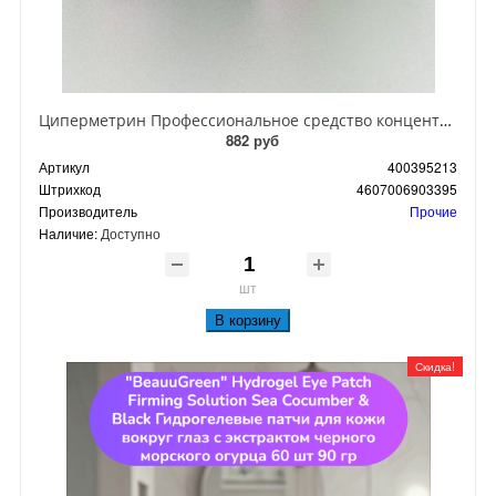
Циперметрин Профессиональное средство концентрат эмульсии 25% для уничтожения тараканов, мух,комаров, блох, клопов, муравьев, ос 50 мл
882 руб
Артикул
400395213
Штрихкод
4607006903395
Производитель
Прочие
Наличие:
Доступно
шт
В корзину
Скидка!