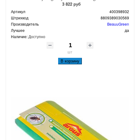
3 822 руб
Артикул
400398932
Штрихкод
8809389030569
Производитель
BeauuGreen
Лучшее
да
Наличие:
Доступно
шт
В корзину