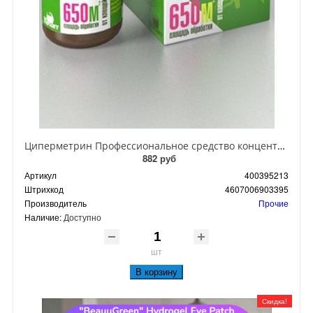
Циперметрин Профессиональное средство концентрат эмульсии 25% для уничтожения тараканов, мух,комаров, блох, клопов, муравьев, ос 50 мл
882 руб
Артикул
400395213
Штрихкод
4607006903395
Производитель
Прочие
Наличие:
Доступно
шт
В корзину
Скидка!