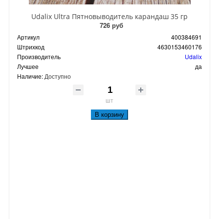
Udalix Ultra Пятновыводитель карандаш 35 гр
726 руб
Артикул
400384691
Штрихкод
4630153460176
Производитель
Udalix
Лучшее
да
Наличие:
Доступно
шт
В корзину