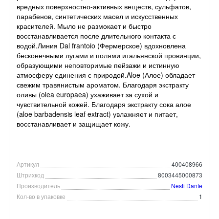
вредных поверхностно-активных веществ, сульфатов,
парабенов, синтетических масел и искусственных
красителей. Мыло не размокает и быстро
восстанавливается после длительного контакта с
водой.Линия Dal frantoio (Фермерское) вдохновлена
бесконечными лугами и полями итальянской провинции,
образующими неповторимые пейзажи и истинную
атмосферу единения с природой.Aloe (Алое) обладает
свежим травянистым ароматом. Благодаря экстракту
оливы (olea europaea) ухаживает за сухой и
чувствительной кожей. Благодаря экстракту сока алое
(aloe barbadensis leaf extract) увлажняет и питает,
восстанавливает и защищает кожу.
Артикул
400408966
Штрихкод
8003445000873
Производитель
Nesti Dante
Кол-во в упаковке
1