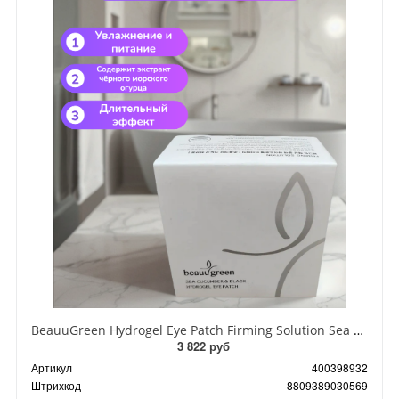
BeauuGreen Hydrogel Eye Patch Firming Solution Sea Cocumber & Black Гидрогелевые патчи для кожи вокруг глаз с экстрактом черного морского огурца 60 шт 90 гр
3 822 руб
Артикул
400398932
Штрихкод
8809389030569