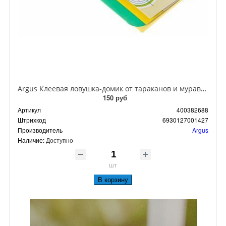
Argus Клеевая ловушка-домик от тараканов и муравьев
150 руб
Артикул
400382688
Штрихкод
6930127001427
Производитель
Argus
Наличие:
Доступно
шт
В корзину