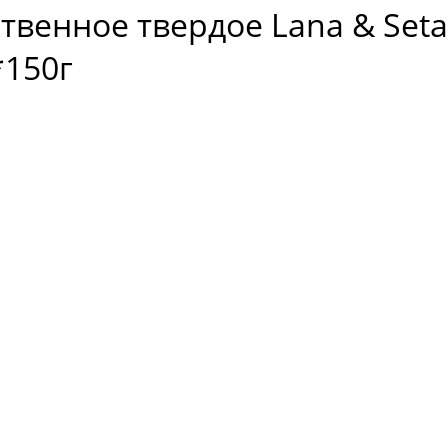
венное твердое Lana & Seta w
*150г