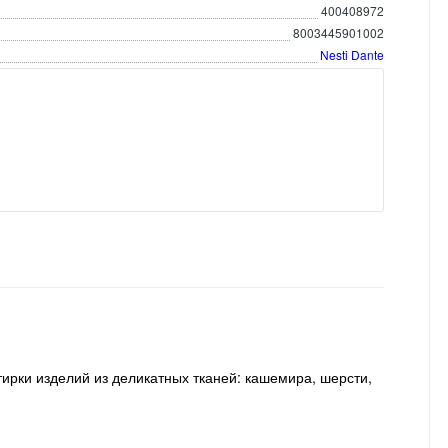
400408972
8003445901002
Nesti Dante
тирки изделий из деликатных тканей: кашемира, шерсти,