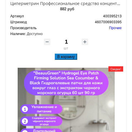
Циперметрин Профессиональное средство концентрат эмульсии 25% для уничтожения тараканов, мух,комаров, блох, клопов, муравьев, ос 50 мл
882 руб
Артикул
400395213
Штрихкод
4607006903395
Производитель
Прочие
Наличие:
Доступно
шт
В корзину
Скидка!