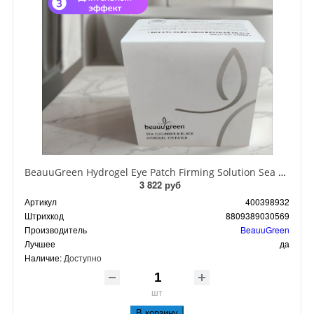
BeauuGreen Hydrogel Eye Patch Firming Solution Sea Cocumber & Black Гидрогелевые патчи для кожи вокруг глаз с экстрактом черного морского огурца 60 шт 90 гр
3 822 руб
Артикул
400398932
Штрихкод
8809389030569
Производитель
BeauuGreen
Лучшее
да
Наличие:
Доступно
шт
В корзину