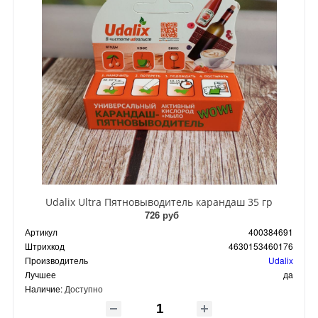
Udalix Ultra Пятновыводитель карандаш 35 гр
726 руб
Артикул
400384691
Штрихкод
4630153460176
Производитель
Udalix
Лучшее
да
Наличие:
Доступно