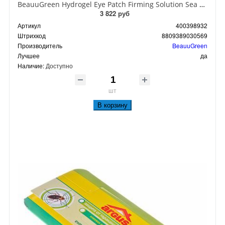
BeauuGreen Hydrogel Eye Patch Firming Solution Sea Cocumber & Black Гидрогелевые патчи для кожи вокруг глаз с экстрактом черного морского огурца 60 шт 90 гр
3 822 руб
Артикул
400398932
Штрихкод
8809389030569
Производитель
BeauuGreen
Лучшее
да
Наличие:
Доступно
шт
В корзину