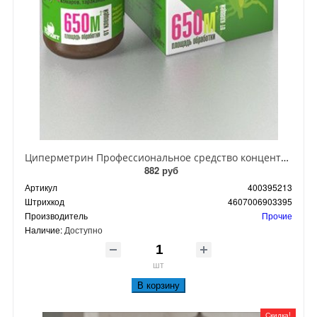
Циперметрин Профессиональное средство концентрат эмульсии 25% для уничтожения тараканов, мух,комаров, блох, клопов, муравьев, ос 50 мл
882 руб
Артикул
400395213
Штрихкод
4607006903395
Производитель
Прочие
Наличие:
Доступно
шт
В корзину
Скидка!