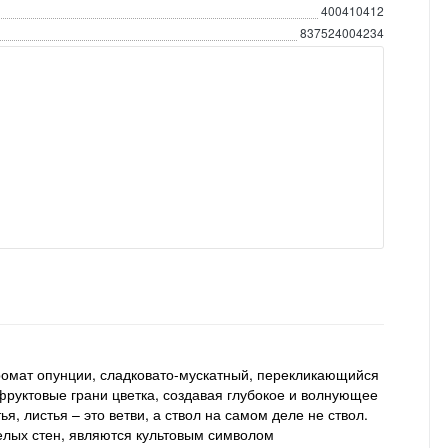
400410412
837524004234
аромат опунции, сладковато-мускатный, перекликающийся
 фруктовые грани цветка, создавая глубокое и волнующее
 листья – это ветви, а ствол на самом деле не ствол.
елых стен, являются культовым символом