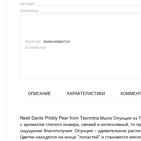
Артикул
Штрихкод
Наличие:
Заканчивается
Количество
ОПИСАНИЕ
ХАРАКТЕРИСТИКИ
КОММЕНТ
Nesti Dante Prickly Pear from Taormina Мыло Опунция и
с ароматом спелого инжира, свежий и интенсивный, то п
ощущение благополучия. Опунция – удивительное растение
Цветки находятся на конце "лопастей" и становятся мя