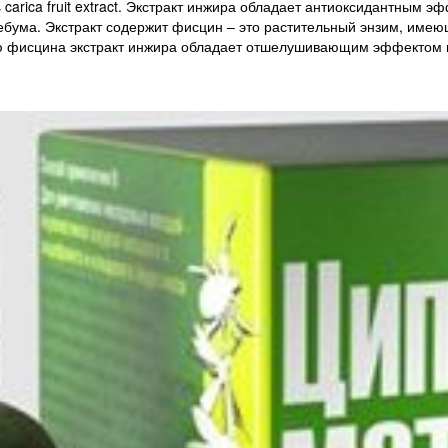
carica fruit extract. Экстракт инжира обладает антиоксидантным 
ебума. Экстракт содержит фисцин – это растительный энзим, им
ю фисцина экстракт инжира обладает отшелушивающим эффектом и 