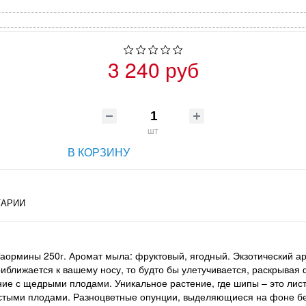
3 240 руб
шт
В КОРЗИНУ
АРИИ
з Таормины 250г. Аромат мыла: фруктовый, ягодный. Экзотический 
риближается к вашему носу, то будто бы улетучивается, раскрывая
 с щедрыми плодами. Уникальное растение, где шипы – это листья,
систыми плодами. Разноцветные опунции, выделяющиеся на фоне б