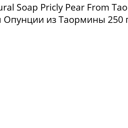
atural Soap Pricly Pear From 
м Опунции из Таормины 250 