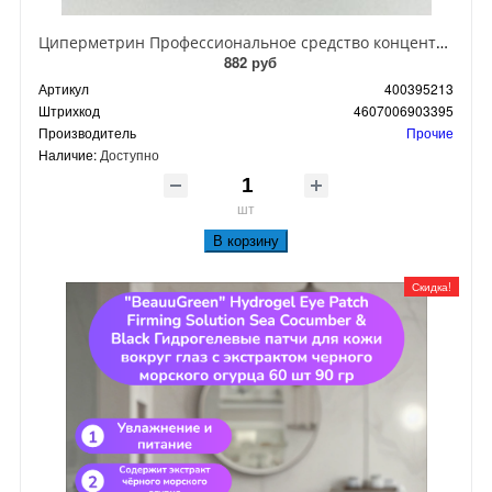
Циперметрин Профессиональное средство концентрат эмульсии 25% для уничтожения тараканов, мух,комаров, блох, клопов, муравьев, ос 50 мл
882 руб
Артикул
400395213
Штрихкод
4607006903395
Производитель
Прочие
Наличие:
Доступно
шт
В корзину
Скидка!