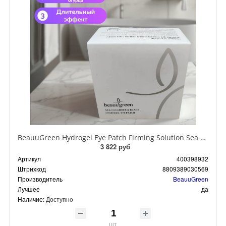
BeauuGreen Hydrogel Eye Patch Firming Solution Sea Cocumber & Black Гидрогелевые патчи для кожи вокруг глаз с экстрактом черного морского огурца 60 шт 90 гр
3 822 руб
Артикул
400398932
Штрихкод
8809389030569
Производитель
BeauuGreen
Лучшее
да
Наличие:
Доступно
шт