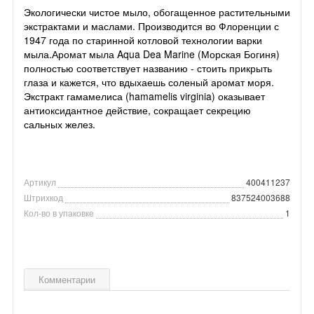
Экологически чистое мыло, обогащенное растительными
экстрактами и маслами. Производится во Флоренции с
1947 года по старинной котловой технологии варки
мыла.Аромат мыла Aqua Dea Marine (Морская Богиня)
полностью соответствует названию - стоить прикрыть
глаза и кажется, что вдыхаешь соленый аромат моря.
Экстракт гамамелиса (hamamelis virginia) оказывает
антиоксидантное действие, сокращает секрецию
сальных желез.
Артикул
400411237
Штрихкод
837524003688
Кол-во в упаковке
1
Комментарии