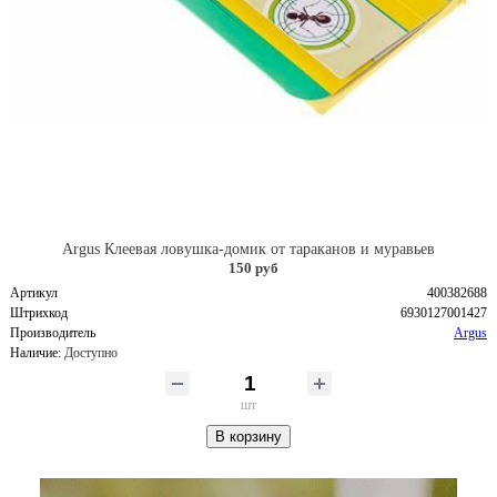
Argus Клеевая ловушка-домик от тараканов и муравьев
150 руб
Артикул
400382688
Штрихкод
6930127001427
Производитель
Argus
Наличие:
Доступно
шт
В корзину