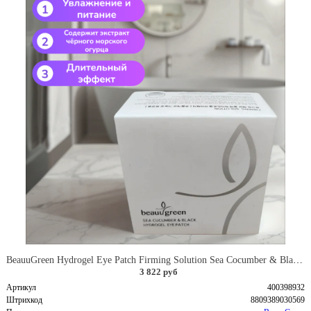
BeauuGreen Hydrogel Eye Patch Firming Solution Sea Cocumber & Black Гидрогелевые патчи для кожи вокруг глаз с экстрактом черного морского огурца 60 шт 90 гр
3 822 руб
Артикул
400398932
Штрихкод
8809389030569