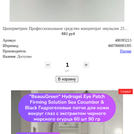
Циперметрин Профессиональное средство концентрат эмульсии 25% для уничтожения тараканов, мух,комаров, блох, клопов, муравьев, ос 50 мл
882 руб
Артикул
400395213
Штрихкод
4607006903395
Производитель
Прочие
Наличие:
Доступно
шт
В корзину
Скидка!