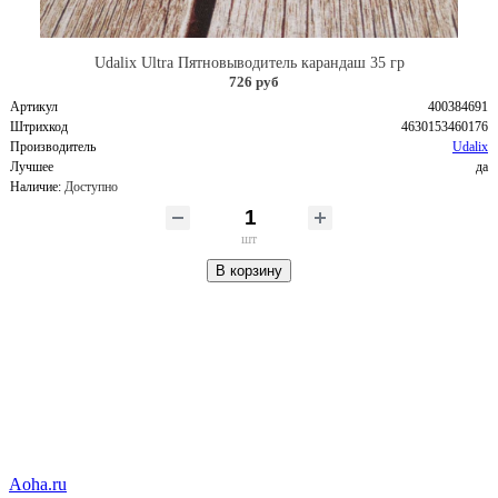
Udalix Ultra Пятновыводитель карандаш 35 гр
726 руб
Артикул
400384691
Штрихкод
4630153460176
Производитель
Udalix
Лучшее
да
Наличие:
Доступно
шт
В корзину
Aoha.ru