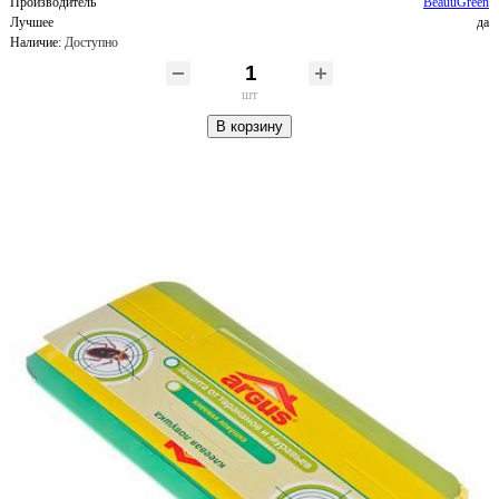
Производитель
BeauuGreen
Лучшее
да
Наличие:
Доступно
шт
В корзину