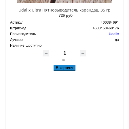
Udalix Ultra Пятновыводитель карандаш 35 гр
726 руб
Артикул
400384691
Штрихкод
4630153460176
Производитель
Udalix
Лучшее
да
Наличие:
Доступно
шт
В корзину