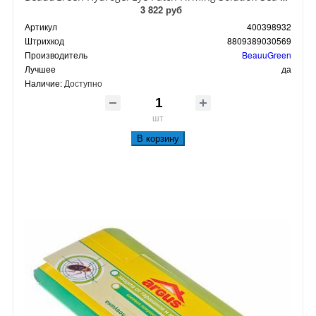
3 822 руб
Артикул
400398932
Штрихкод
8809389030569
Производитель
BeauuGreen
Лучшее
да
Наличие:
Доступно
шт
В корзину