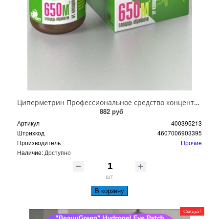
Циперметрин Профессиональное средство концентрат эмульсии 25% для уничтожения тараканов, мух,комаров, блох, клопов, муравьев, ос 50 мл
882 руб
Артикул
400395213
Штрихкод
4607006903395
Производитель
Прочие
Наличие:
Доступно
шт
В корзину
Скидка!