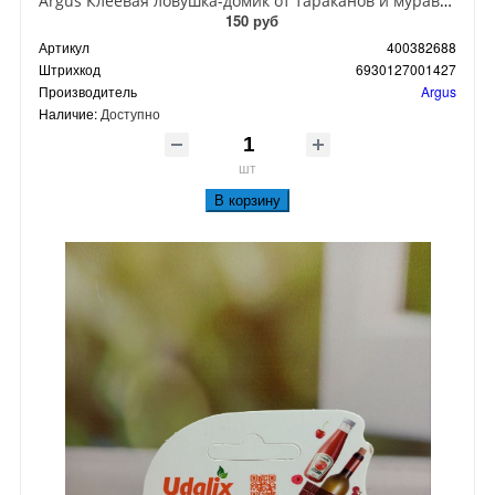
Argus Клеевая ловушка-домик от тараканов и муравьев
150 руб
Артикул
400382688
Штрихкод
6930127001427
Производитель
Argus
Наличие:
Доступно
шт
В корзину