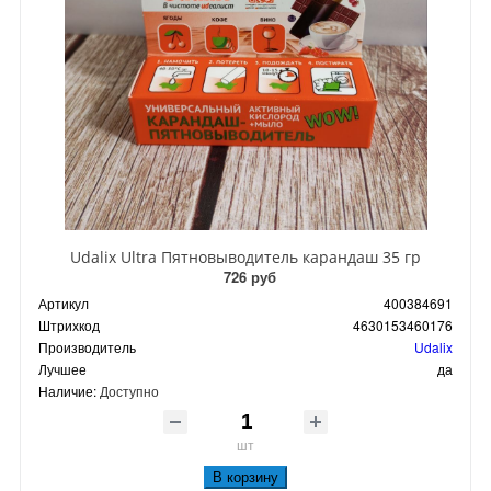
Udalix Ultra Пятновыводитель карандаш 35 гр
726 руб
Артикул
400384691
Штрихкод
4630153460176
Производитель
Udalix
Лучшее
да
Наличие:
Доступно
шт
В корзину