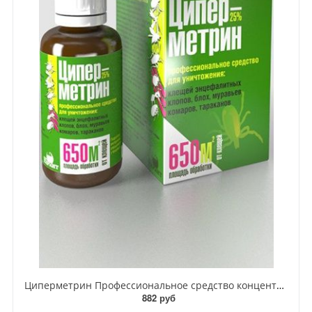
Циперметрин Профессиональное средство концентрат эмульсии 25% для уничтожения тараканов, мух,комаров, блох, клопов, муравьев, ос 50 мл
882 руб