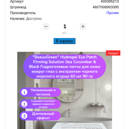
Артикул
400395213
Штрихкод
4607006903395
Производитель
Прочие
Наличие:
Доступно
шт
В корзину
Скидка!