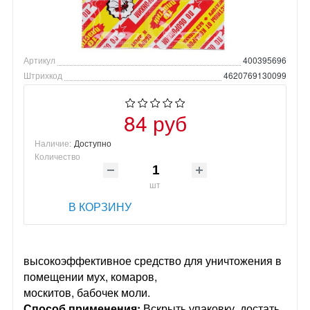
Артикул
400395696
Штрихкод
4620769130099
84 руб
Наличие:
Доступно
Количество
шт
В КОРЗИНУ
высокоэффективное средство для уничтожения в
помещении мух, комаров,
москитов, бабочек моли.
Способ применения:
Вскрыть упаковку, достать