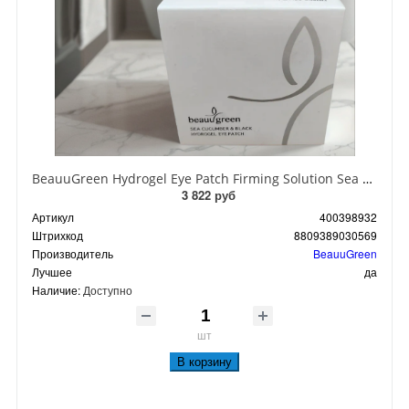
BeauuGreen Hydrogel Eye Patch Firming Solution Sea Cocumber & Black Гидрогелевые патчи для кожи вокруг глаз с экстрактом черного морского огурца 60 шт 90 гр
3 822 руб
Артикул
400398932
Штрихкод
8809389030569
Производитель
BeauuGreen
Лучшее
да
Наличие:
Доступно
шт
В корзину