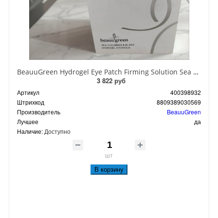
BeauuGreen Hydrogel Eye Patch Firming Solution Sea Cocumber & Black Гидрогелевые патчи для кожи вокруг глаз с экстрактом черного морского огурца 60 шт 90 гр
3 822 руб
Артикул
400398932
Штрихкод
8809389030569
Производитель
BeauuGreen
Лучшее
да
Наличие:
Доступно
шт
В корзину