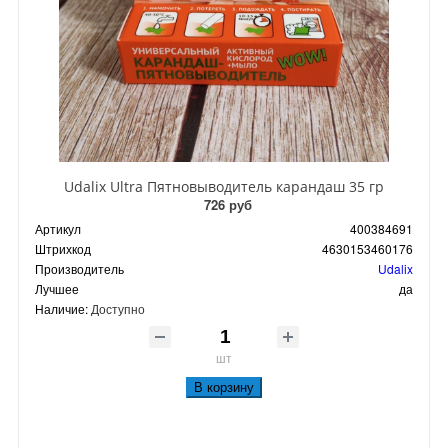
Udalix Ultra Пятновыводитель карандаш 35 гр
726 руб
Артикул
400384691
Штрихкод
4630153460176
Производитель
Udalix
Лучшее
да
Наличие:
Доступно
шт
В корзину