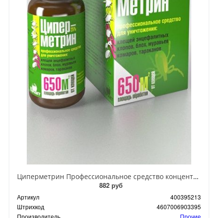
Циперметрин Профессиональное средство концентрат эмульсии 25% для уничтожения тараканов, мух,комаров, блох, клопов, муравьев, ос 50 мл
882 руб
Артикул
400395213
Штрихкод
4607006903395
Производитель
Прочие