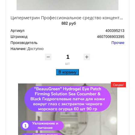
Циперметрин Профессиональное средство концентрат эмульсии 25% для уничтожения тараканов, мух,комаров, блох, клопов, муравьев, ос 50 мл
882 руб
Артикул
400395213
Штрихкод
4607006903395
Производитель
Прочие
Наличие:
Доступно
шт
В корзину
Скидка!