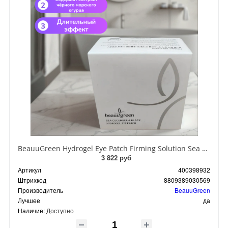
BeauuGreen Hydrogel Eye Patch Firming Solution Sea Cocumber & Black Гидрогелевые патчи для кожи вокруг глаз с экстрактом черного морского огурца 60 шт 90 гр
3 822 руб
Артикул
400398932
Штрихкод
8809389030569
Производитель
BeauuGreen
Лучшее
да
Наличие:
Доступно