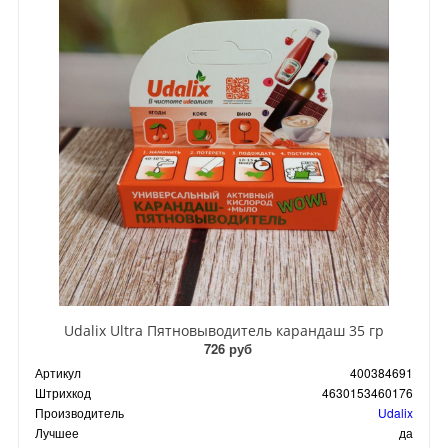
Udalix Ultra Пятновыводитель карандаш 35 гр
726 руб
Артикул
400384691
Штрихкод
4630153460176
Производитель
Udalix
Лучшее
да