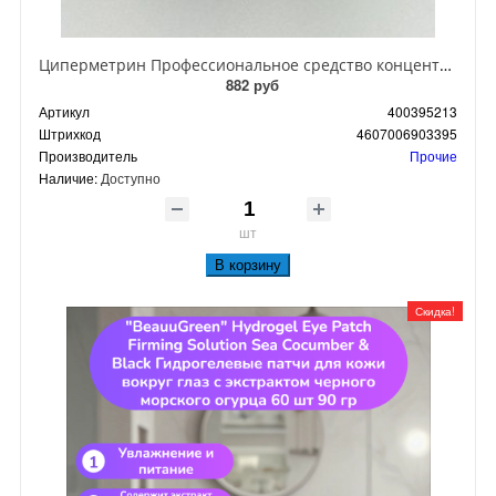
Циперметрин Профессиональное средство концентрат эмульсии 25% для уничтожения тараканов, мух,комаров, блох, клопов, муравьев, ос 50 мл
882 руб
Артикул
400395213
Штрихкод
4607006903395
Производитель
Прочие
Наличие:
Доступно
шт
В корзину
Скидка!