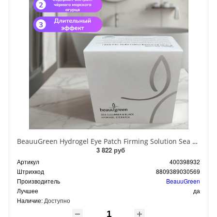
BeauuGreen Hydrogel Eye Patch Firming Solution Sea Cocumber & Black Гидрогелевые патчи для кожи вокруг глаз с экстрактом черного морского огурца 60 шт 90 гр
3 822 руб
Артикул
400398932
Штрихкод
8809389030569
Производитель
BeauuGreen
Лучшее
да
Наличие:
Доступно