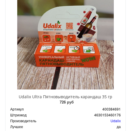
Udalix Ultra Пятновыводитель карандаш 35 гр
726 руб
Артикул
400384691
Штрихкод
4630153460176
Производитель
Udalix
Лучшее
да