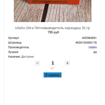
Udalix Ultra Пятновыводитель карандаш 35 гр
726 руб
Артикул
400384691
Штрихкод
4630153460176
Производитель
Udalix
Лучшее
да
Наличие:
Доступно
шт
В корзину