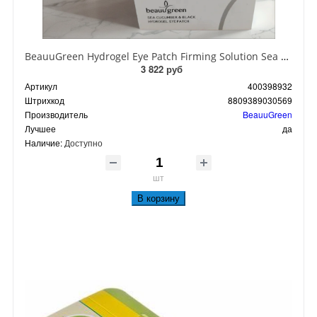
BeauuGreen Hydrogel Eye Patch Firming Solution Sea Cocumber & Black Гидрогелевые патчи для кожи вокруг глаз с экстрактом черного морского огурца 60 шт 90 гр
3 822 руб
Артикул
400398932
Штрихкод
8809389030569
Производитель
BeauuGreen
Лучшее
да
Наличие:
Доступно
шт
В корзину