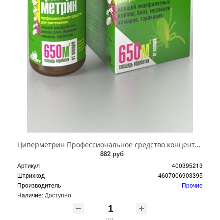
Циперметрин Профессиональное средство концентрат эмульсии 25% для уничтожения тараканов, мух,комаров, блох, клопов, муравьев, ос 50 мл
882 руб
Артикул
400395213
Штрихкод
4607006903395
Производитель
Прочие
Наличие:
Доступно
шт