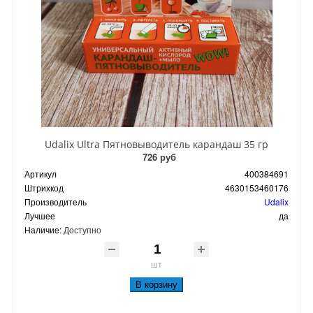
Udalix Ultra Пятновыводитель карандаш 35 гр
726 руб
Артикул
400384691
Штрихкод
4630153460176
Производитель
Udalix
Лучшее
да
Наличие:
Доступно
шт
В корзину