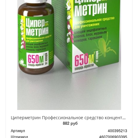
Циперметрин Профессиональное средство концентрат эмульсии 25% для уничтожения тараканов, мух,комаров, блох, клопов, муравьев, ос 50 мл
882 руб
Артикул
400395213
Штрихкод
4607006903395