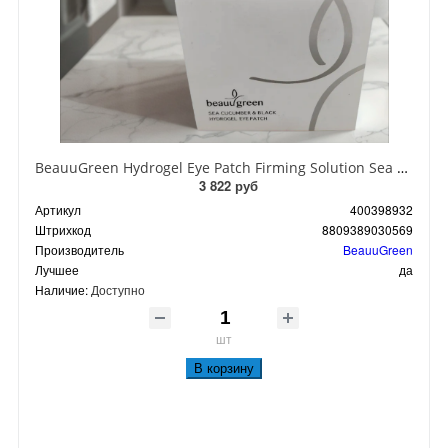
BeauuGreen Hydrogel Eye Patch Firming Solution Sea Cocumber & Black Гидрогелевые патчи для кожи вокруг глаз с экстрактом черного морского огурца 60 шт 90 гр
3 822 руб
Артикул
400398932
Штрихкод
8809389030569
Производитель
BeauuGreen
Лучшее
да
Наличие:
Доступно
шт
В корзину