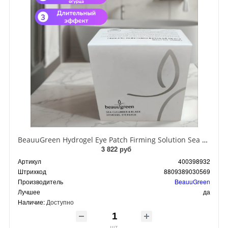
BeauuGreen Hydrogel Eye Patch Firming Solution Sea Cocumber & Black Гидрогелевые патчи для кожи вокруг глаз с экстрактом черного морского огурца 60 шт 90 гр
3 822 руб
Артикул
400398932
Штрихкод
8809389030569
Производитель
BeauuGreen
Лучшее
да
Наличие:
Доступно
шт