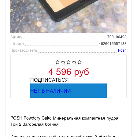
Артикул
700100493
Штрихкод
4626016557183
Производитель
Posh
4 596 руб
ПОДПИСАТЬСЯ
НЕТ В НАЛИЧИИ
POSH Powdery Cake Минеральная компактная пудра
Тон 2 Загорелая богиня
Идеальна для смуглой и загорелой кожи. Хайлайтер