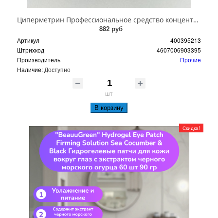
Циперметрин Профессиональное средство концентрат эмульсии 25% для уничтожения тараканов, мух,комаров, блох, клопов, муравьев, ос 50 мл
882 руб
Артикул
400395213
Штрихкод
4607006903395
Производитель
Прочие
Наличие:
Доступно
шт
В корзину
Скидка!