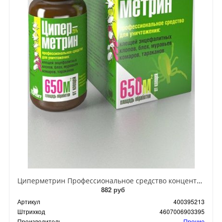
Циперметрин Профессиональное средство концентрат эмульсии 25% для уничтожения тараканов, мух,комаров, блох, клопов, муравьев, ос 50 мл
882 руб
Артикул
400395213
Штрихкод
4607006903395
Производитель
Прочие