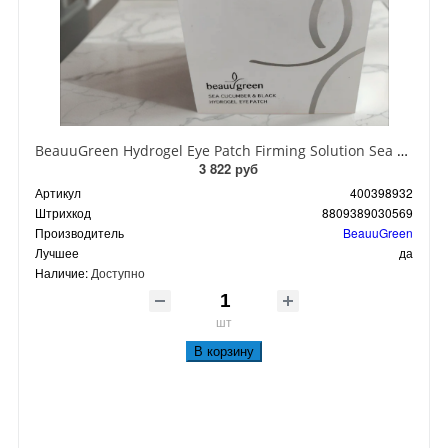
BeauuGreen Hydrogel Eye Patch Firming Solution Sea Cocumber & Black Гидрогелевые патчи для кожи вокруг глаз с экстрактом черного морского огурца 60 шт 90 гр
3 822 руб
Артикул
400398932
Штрихкод
8809389030569
Производитель
BeauuGreen
Лучшее
да
Наличие:
Доступно
шт
В корзину