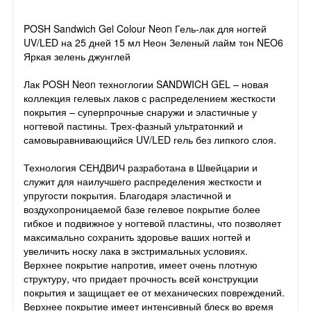
POSH Sandwich Gel Colour Neon Гель-лак для ногтей
UV/LED на 25 дней 15 мл Неон Зеленый лайм тон NEO6
Яркая зелень джунглей
Лак POSH Neon техноглогии SANDWICH GEL – новая
коллекция гелевых лаков с распределением жесткости
покрытия – суперпрочные снаружи и эластичные у
ногтевой пастины. Трех-фазный ультратонкий и
самовыравнивающийся UV/LED гель без липкого слоя.
Технология СЕНДВИЧ разработана в Швейцарии и
служит для наилучшего распределения жесткости и
упругости покрытия. Благодаря эластичной и
воздухопроницаемой базе гелевое покрытие более
гибкое и подвижное у ногтевой пластины, что позволяет
максимально сохранить здоровье ваших ногтей и
увеличить носку лака в экстримальных условиях.
Верхнее покрытие напротив, имеет очень плотную
структуру, что придает прочность всей конструкции
покрытия и защищает ее от механических повреждений.
Верхнее покрытие имеет интенсивный блеск во время