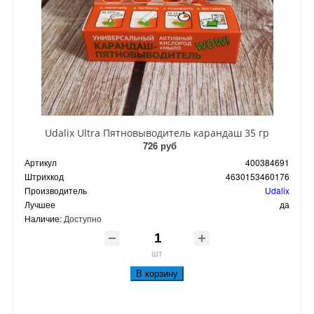
Udalix Ultra Пятновыводитель карандаш 35 гр
726 руб
Артикул
400384691
Штрихкод
4630153460176
Производитель
Udalix
Лучшее
да
Наличие:
Доступно
шт
В корзину