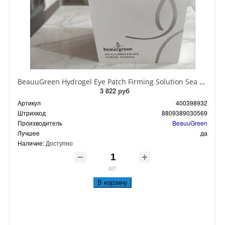
BeauuGreen Hydrogel Eye Patch Firming Solution Sea Cocumber & Black Гидрогелевые патчи для кожи вокруг глаз с экстрактом черного морского огурца 60 шт 90 гр
3 822 руб
Артикул
400398932
Штрихкод
8809389030569
Производитель
BeauuGreen
Лучшее
да
Наличие:
Доступно
шт
В корзину