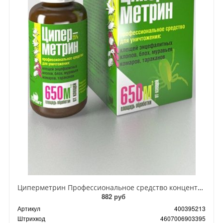
Циперметрин Профессиональное средство концентрат эмульсии 25% для уничтожения тараканов, мух,комаров, блох, клопов, муравьев, ос 50 мл
882 руб
Артикул
400395213
Штрихкод
4607006903395