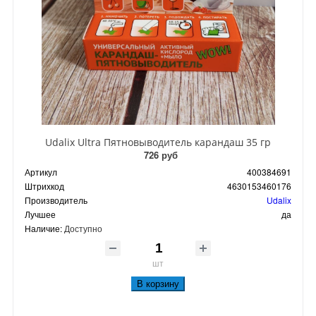
Udalix Ultra Пятновыводитель карандаш 35 гр
726 руб
Артикул
400384691
Штрихкод
4630153460176
Производитель
Udalix
Лучшее
да
Наличие:
Доступно
шт
В корзину