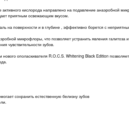
 активного кислорода направлено на подавление анаэробной микр
адает приятным освежающим вкусом.
аль на поверхности и в глубине , эффективно борется с неприятны
эробной микрофлоры, что позволяет устранить явления галитоза и
ния чувствительности зубов.
нового ополаскивателя R.O.C.S. Whitening Black Edition позволя
ода.
омогает сохранить естественную белизну зубов
ели.