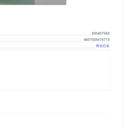
400407343
4607034474713
R.O.C.S.