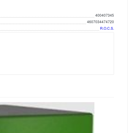
400407345
4607034474720
R.O.C.S.