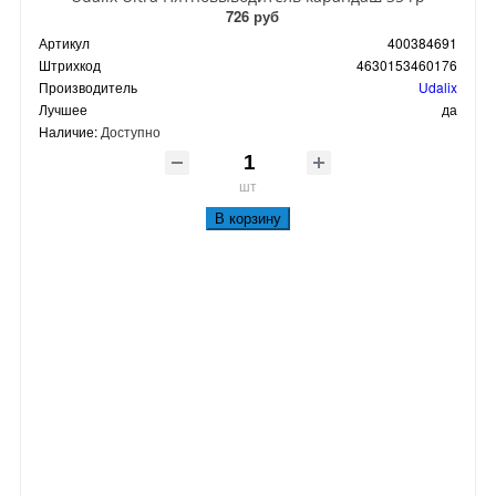
726 руб
Артикул
400384691
Штрихкод
4630153460176
Производитель
Udalix
Лучшее
да
Наличие:
Доступно
шт
В корзину