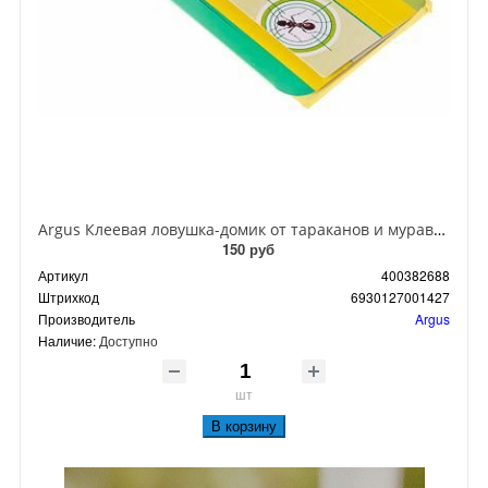
Argus Клеевая ловушка-домик от тараканов и муравьев
150 руб
Артикул
400382688
Штрихкод
6930127001427
Производитель
Argus
Наличие:
Доступно
шт
В корзину