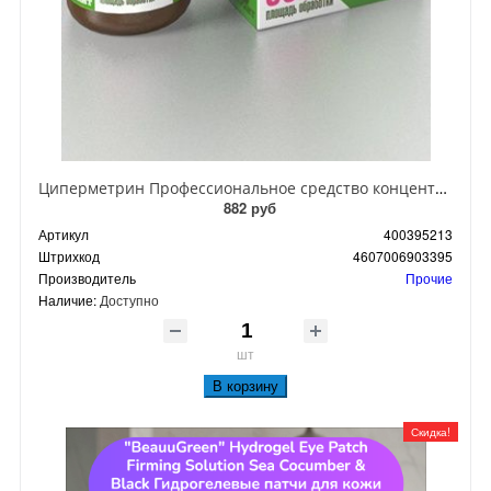
Циперметрин Профессиональное средство концентрат эмульсии 25% для уничтожения тараканов, мух,комаров, блох, клопов, муравьев, ос 50 мл
882 руб
Артикул
400395213
Штрихкод
4607006903395
Производитель
Прочие
Наличие:
Доступно
шт
В корзину
Скидка!