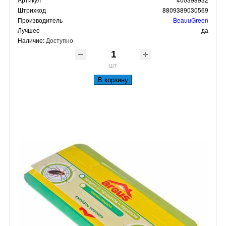
Штрихкод
8809389030569
Производитель
BeauuGreen
Лучшее
да
Наличие:
Доступно
шт
В корзину