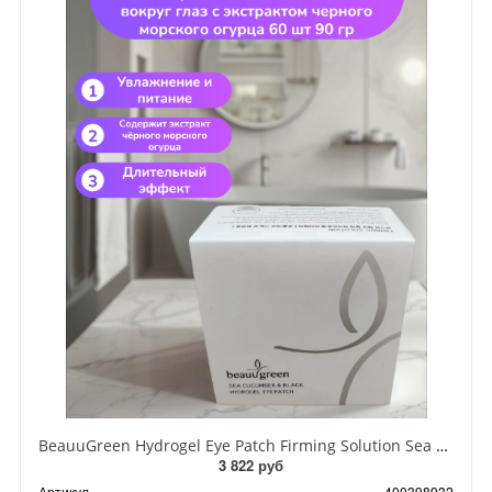
BeauuGreen Hydrogel Eye Patch Firming Solution Sea Cocumber & Black Гидрогелевые патчи для кожи вокруг глаз с экстрактом черного морского огурца 60 шт 90 гр
3 822 руб
Артикул
400398932