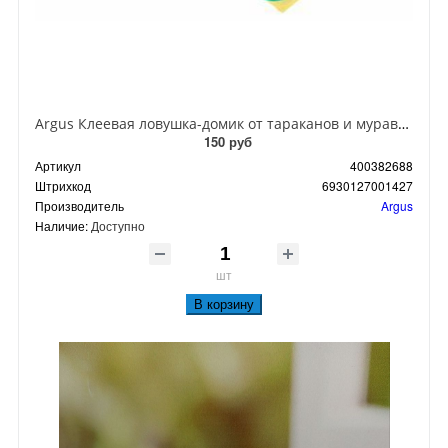
Argus Клеевая ловушка-домик от тараканов и муравьев
150 руб
Артикул
400382688
Штрихкод
6930127001427
Производитель
Argus
Наличие:
Доступно
шт
В корзину