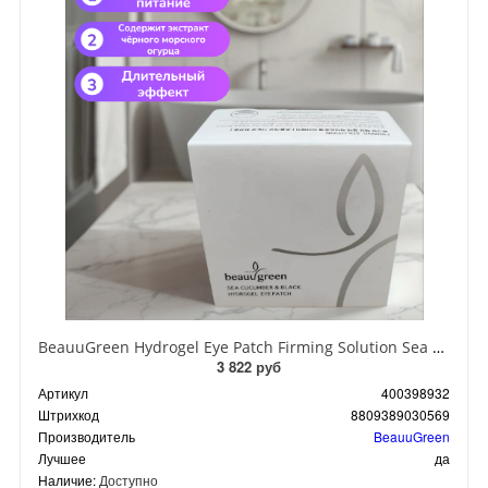
BeauuGreen Hydrogel Eye Patch Firming Solution Sea Cocumber & Black Гидрогелевые патчи для кожи вокруг глаз с экстрактом черного морского огурца 60 шт 90 гр
3 822 руб
Артикул
400398932
Штрихкод
8809389030569
Производитель
BeauuGreen
Лучшее
да
Наличие:
Доступно