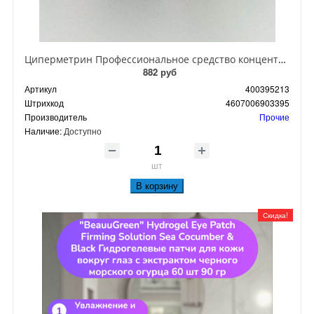
Циперметрин Профессиональное средство концентрат эмульсии 25% для уничтожения тараканов, мух,комаров, блох, клопов, муравьев, ос 50 мл
882 руб
Артикул
400395213
Штрихкод
4607006903395
Производитель
Прочие
Наличие:
Доступно
шт
В корзину
Скидка!