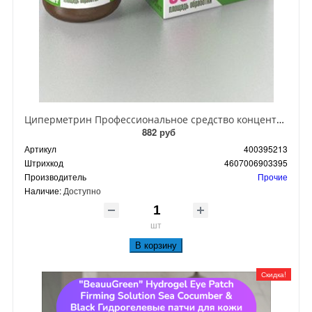
Циперметрин Профессиональное средство концентрат эмульсии 25% для уничтожения тараканов, мух,комаров, блох, клопов, муравьев, ос 50 мл
882 руб
Артикул
400395213
Штрихкод
4607006903395
Производитель
Прочие
Наличие:
Доступно
шт
В корзину
Скидка!