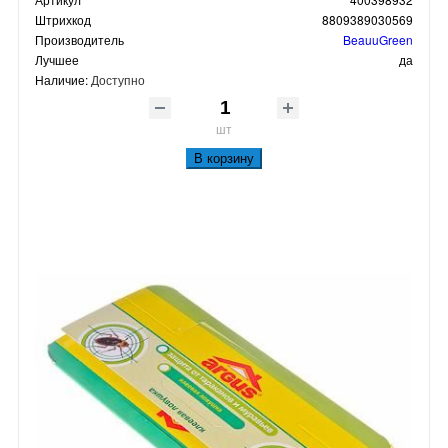
Штрихкод
8809389030569
Производитель
BeauuGreen
Лучшее
да
Наличие:
Доступно
шт
В корзину