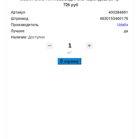
726 руб
Артикул
400384691
Штрихкод
4630153460176
Производитель
Udalix
Лучшее
да
Наличие:
Доступно
шт
В корзину