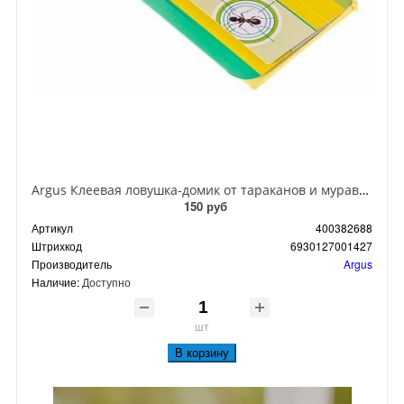
Argus Клеевая ловушка-домик от тараканов и муравьев
150 руб
Артикул
400382688
Штрихкод
6930127001427
Производитель
Argus
Наличие:
Доступно
шт
В корзину