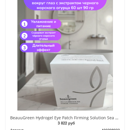
BeauuGreen Hydrogel Eye Patch Firming Solution Sea Cocumber & Black Гидрогелевые патчи для кожи вокруг глаз с экстрактом черного морского огурца 60 шт 90 гр
3 822 руб
Артикул
400398932