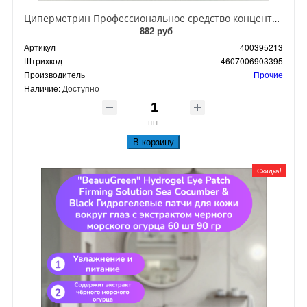
Циперметрин Профессиональное средство концентрат эмульсии 25% для уничтожения тараканов, мух,комаров, блох, клопов, муравьев, ос 50 мл
882 руб
Артикул
400395213
Штрихкод
4607006903395
Производитель
Прочие
Наличие:
Доступно
шт
В корзину
Скидка!