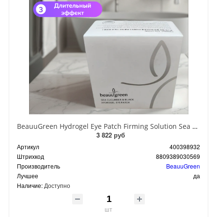
BeauuGreen Hydrogel Eye Patch Firming Solution Sea Cocumber & Black Гидрогелевые патчи для кожи вокруг глаз с экстрактом черного морского огурца 60 шт 90 гр
3 822 руб
Артикул
400398932
Штрихкод
8809389030569
Производитель
BeauuGreen
Лучшее
да
Наличие:
Доступно
шт