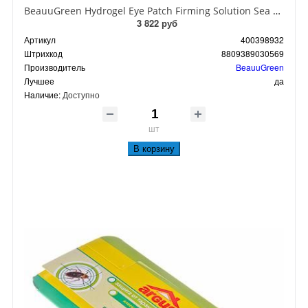
BeauuGreen Hydrogel Eye Patch Firming Solution Sea Cocumber & Black Гидрогелевые патчи для кожи вокруг глаз с экстрактом черного морского огурца 60 шт 90 гр
3 822 руб
Артикул
400398932
Штрихкод
8809389030569
Производитель
BeauuGreen
Лучшее
да
Наличие:
Доступно
шт
В корзину