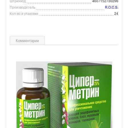
Штрихкод
4607152730296
Производитель
R.O.C.S.
Кол-во в упаковке
24
Комментарии