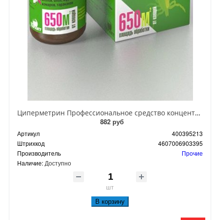
Циперметрин Профессиональное средство концентрат эмульсии 25% для уничтожения тараканов, мух,комаров, блох, клопов, муравьев, ос 50 мл
882 руб
Артикул
400395213
Штрихкод
4607006903395
Производитель
Прочие
Наличие:
Доступно
шт
В корзину