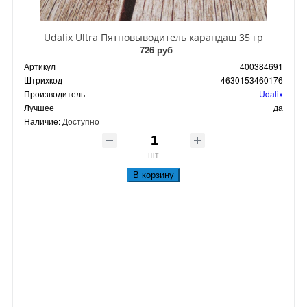
Udalix Ultra Пятновыводитель карандаш 35 гр
726 руб
Артикул
400384691
Штрихкод
4630153460176
Производитель
Udalix
Лучшее
да
Наличие:
Доступно
шт
В корзину