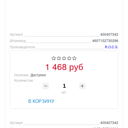
Артикул
400407342
Штрихкод
4607152730296
Производитель
R.O.C.S.
1 468 руб
Наличие:
Доступно
Количество
шт
В КОРЗИНУ
Артикул
400407342