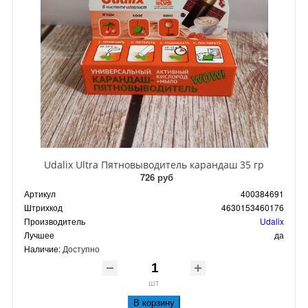
Udalix Ultra Пятновыводитель карандаш 35 гр
726 руб
Артикул
400384691
Штрихкод
4630153460176
Производитель
Udalix
Лучшее
да
Наличие:
Доступно
шт
В корзину