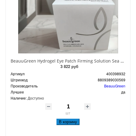
BeauuGreen Hydrogel Eye Patch Firming Solution Sea Cocumber & Black Гидрогелевые патчи для кожи вокруг глаз с экстрактом черного морского огурца 60 шт 90 гр
3 822 руб
Артикул
400398932
Штрихкод
8809389030569
Производитель
BeauuGreen
Лучшее
да
Наличие:
Доступно
шт
В корзину