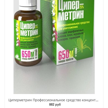
Циперметрин Профессиональное средство концентрат эмульсии 25% для уничтожения тараканов, мух,комаров, блох, клопов, муравьев, ос 50 мл
882 руб