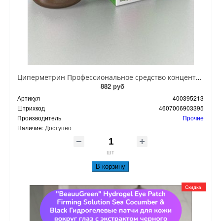
Циперметрин Профессиональное средство концентрат эмульсии 25% для уничтожения тараканов, мух,комаров, блох, клопов, муравьев, ос 50 мл
882 руб
Артикул
400395213
Штрихкод
4607006903395
Производитель
Прочие
Наличие:
Доступно
шт
В корзину
Скидка!