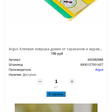
Argus Клеевая ловушка-домик от тараканов и муравьев
150 руб
Артикул
400382688
Штрихкод
6930127001427
Производитель
Argus
Наличие:
Доступно
шт
В корзину