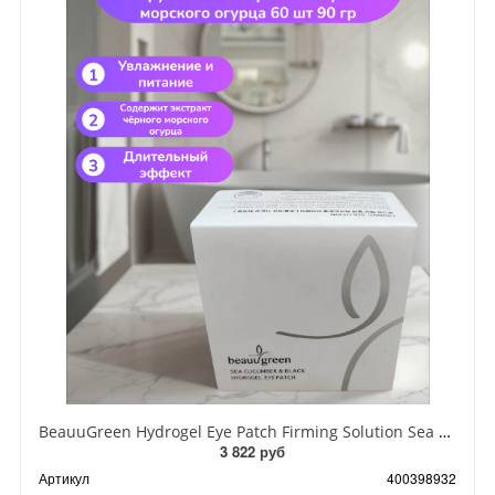
BeauuGreen Hydrogel Eye Patch Firming Solution Sea Cocumber & Black Гидрогелевые патчи для кожи вокруг глаз с экстрактом черного морского огурца 60 шт 90 гр
3 822 руб
Артикул
400398932