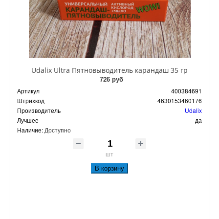
Udalix Ultra Пятновыводитель карандаш 35 гр
726 руб
Артикул
400384691
Штрихкод
4630153460176
Производитель
Udalix
Лучшее
да
Наличие:
Доступно
шт
В корзину