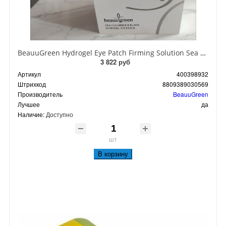
BeauuGreen Hydrogel Eye Patch Firming Solution Sea Cocumber & Black Гидрогелевые патчи для кожи вокруг глаз с экстрактом черного морского огурца 60 шт 90 гр
3 822 руб
Артикул
400398932
Штрихкод
8809389030569
Производитель
BeauuGreen
Лучшее
да
Наличие:
Доступно
шт
В корзину