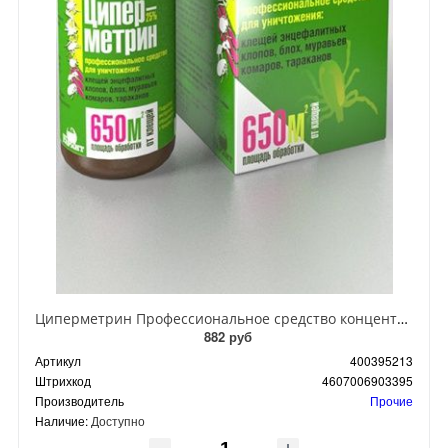
Циперметрин Профессиональное средство концентрат эмульсии 25% для уничтожения тараканов, мух,комаров, блох, клопов, муравьев, ос 50 мл
882 руб
Артикул
400395213
Штрихкод
4607006903395
Производитель
Прочие
Наличие:
Доступно