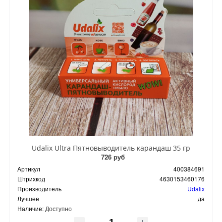
Udalix Ultra Пятновыводитель карандаш 35 гр
726 руб
Артикул
400384691
Штрихкод
4630153460176
Производитель
Udalix
Лучшее
да
Наличие:
Доступно