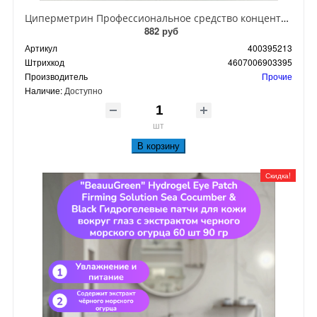
Циперметрин Профессиональное средство концентрат эмульсии 25% для уничтожения тараканов, мух,комаров, блох, клопов, муравьев, ос 50 мл
882 руб
Артикул
400395213
Штрихкод
4607006903395
Производитель
Прочие
Наличие:
Доступно
шт
В корзину
Скидка!