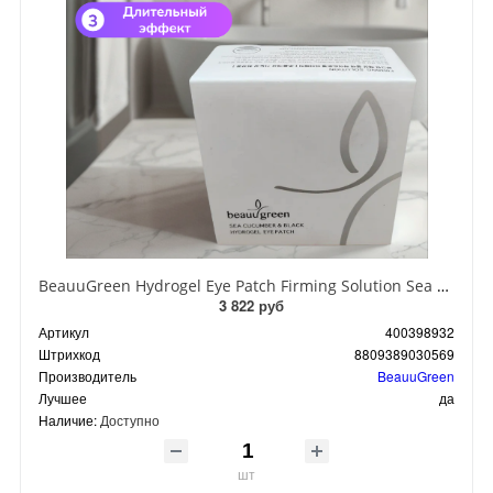
BeauuGreen Hydrogel Eye Patch Firming Solution Sea Cocumber & Black Гидрогелевые патчи для кожи вокруг глаз с экстрактом черного морского огурца 60 шт 90 гр
3 822 руб
Артикул
400398932
Штрихкод
8809389030569
Производитель
BeauuGreen
Лучшее
да
Наличие:
Доступно
шт