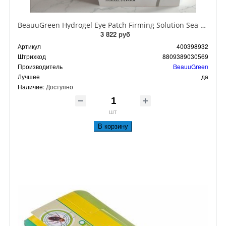
BeauuGreen Hydrogel Eye Patch Firming Solution Sea Cocumber & Black Гидрогелевые патчи для кожи вокруг глаз с экстрактом черного морского огурца 60 шт 90 гр
3 822 руб
Артикул
400398932
Штрихкод
8809389030569
Производитель
BeauuGreen
Лучшее
да
Наличие:
Доступно
шт
В корзину