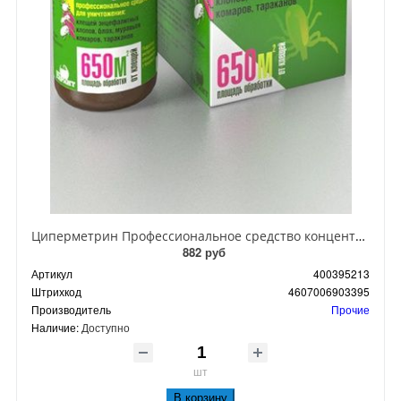
Циперметрин Профессиональное средство концентрат эмульсии 25% для уничтожения тараканов, мух,комаров, блох, клопов, муравьев, ос 50 мл
882 руб
Артикул
400395213
Штрихкод
4607006903395
Производитель
Прочие
Наличие:
Доступно
шт
В корзину