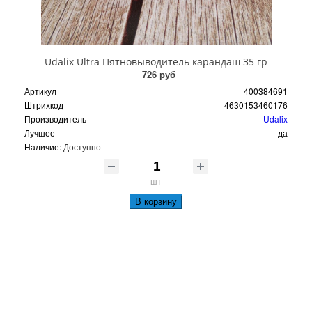
Udalix Ultra Пятновыводитель карандаш 35 гр
726 руб
Артикул
400384691
Штрихкод
4630153460176
Производитель
Udalix
Лучшее
да
Наличие:
Доступно
шт
В корзину