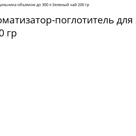
дильника объемом до 300 л Зеленый чай 200 гр
роматизатор-поглотитель дл
0 гр