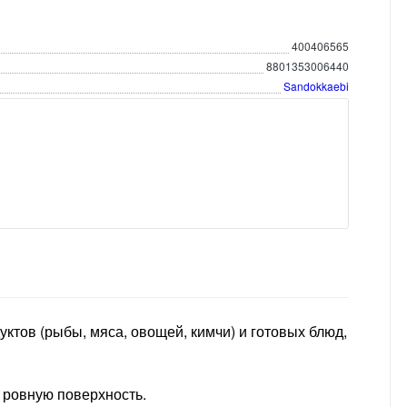
400406565
8801353006440
Sandokkaebi
тов (рыбы, мяса, овощей, кимчи) и готовых блюд,
 ровную поверхность.